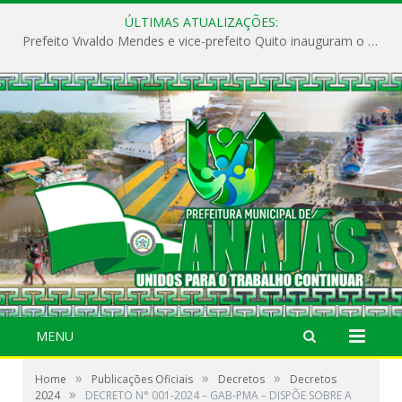
ÚLTIMAS ATUALIZAÇÕES:
Prefeito Vivaldo Mendes e vice-prefeito Quito inauguram o CAPS e fortalecem a saúde pública em Anajás.
MENU
»
»
»
Home
Publicações Oficiais
Decretos
Decretos
»
2024
DECRETO N° 001-2024 – GAB-PMA – DISPÕE SOBRE A