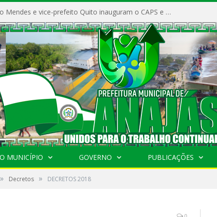
Prefeito Vivaldo Mendes e vice-prefeito Quito inauguram o CAPS e fortalecem a saúde pública em Anajás.
O MUNICÍPIO
GOVERNO
PUBLICAÇÕES
»
»
Decretos
DECRETOS 2018
0