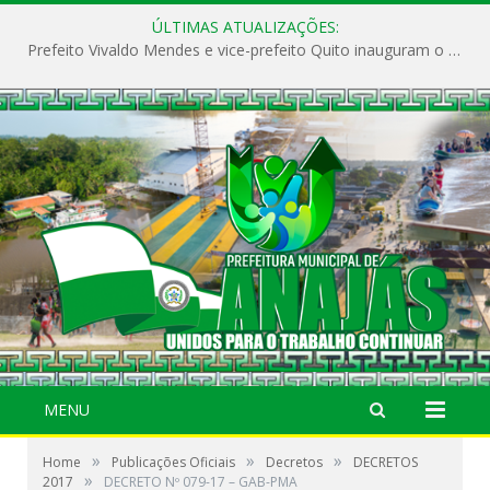
ÚLTIMAS ATUALIZAÇÕES:
Prefeito Vivaldo Mendes e vice-prefeito Quito inauguram o CAPS e fortalecem a saúde pública em Anajás.
MENU
»
»
»
Home
Publicações Oficiais
Decretos
DECRETOS
»
2017
DECRETO Nº 079-17 – GAB-PMA