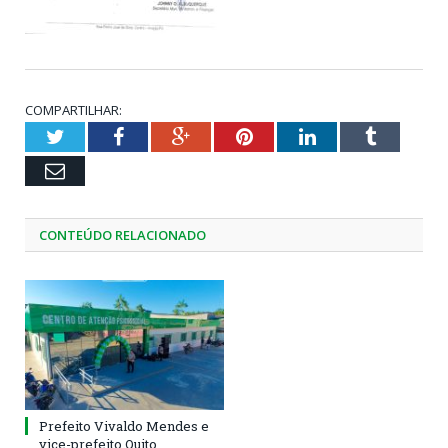
COMPARTILHAR:
Twitter
Facebook
Google+
Pinterest
LinkedIn
Tumblr
Email
CONTEÚDO RELACIONADO
Prefeito Vivaldo Mendes e
vice-prefeito Quito