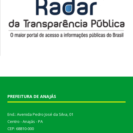
PREFEITURA DE ANAJÁS
End.: Avenida Pedro José da Silva, 01
Centro - Anajás - PA
CEP: 68810-000