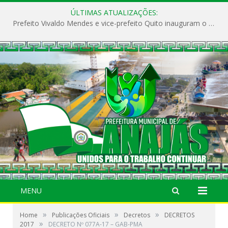
ÚLTIMAS ATUALIZAÇÕES:
Prefeito Vivaldo Mendes e vice-prefeito Quito inauguram o CAPS e fortalecem a saúde pública em Anajás.
MENU
»
»
»
Home
Publicações Oficiais
Decretos
DECRETOS
»
2017
DECRETO Nº 077A-17 – GAB-PMA