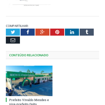
COMPARTILHAR:
Twitter
Facebook
Google+
Pinterest
LinkedIn
Tumblr
Email
CONTEÚDO RELACIONADO
Prefeito Vivaldo Mendes e
vice-prefeito Quito