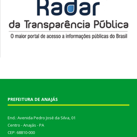
PREFEITURA DE ANAJÁS
End.: Avenida Pedro José da Silva, 01
Centro - Anajás - PA
CEP: 68810-000