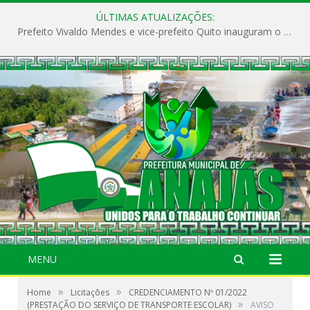
ÚLTIMAS ATUALIZAÇÕES:
Prefeito Vivaldo Mendes e vice-prefeito Quito inauguram o CAPS e fortalecem a saúde pública em Anajás.
MENU
»
»
Home
Licitações
CREDENCIAMENTO Nº 01/2022
»
(PRESTAÇÃO DO SERVIÇO DE TRANSPORTE ESCOLAR)
AVISO