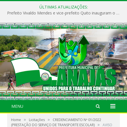
ÚLTIMAS ATUALIZAÇÕES:
Prefeito Vivaldo Mendes e vice-prefeito Quito inauguram o CAPS e fortalecem a saúde pública em Anajás.
MENU
»
»
Home
Licitações
CREDENCIAMENTO Nº 01/2022
»
(PRESTAÇÃO DO SERVIÇO DE TRANSPORTE ESCOLAR)
AVISO