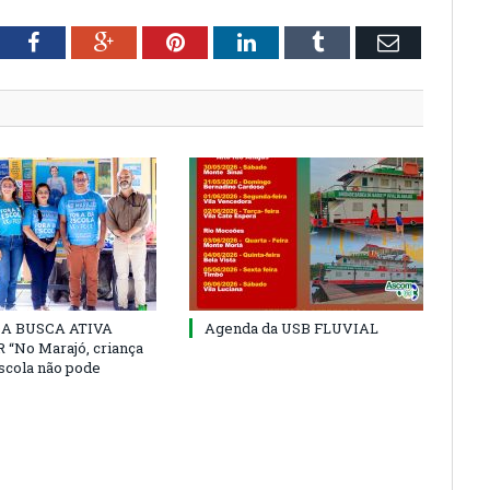
tter
Facebook
Google+
Pinterest
LinkedIn
Tumblr
Email
 DA BUSCA ATIVA
Agenda da USB FLUVIAL
“No Marajó, criança
escola não pode