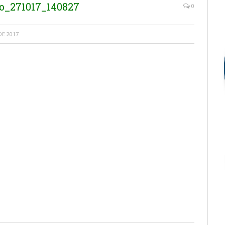
o_271017_140827
0
E 2017