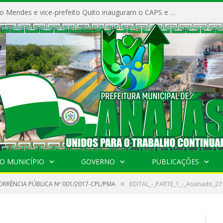
Prefeito Vivaldo Mendes e vice-prefeito Quito inauguram o CAPS e fortalecem a saúde pública em Anajás.
O MUNICÍPIO
GOVERNO
PUBLICAÇÕES
»
RRÊNCIA PÚBLICA Nº 001/2017-CPL/PMA
EDITAL_-_PARTE_1_-_Assinado_2