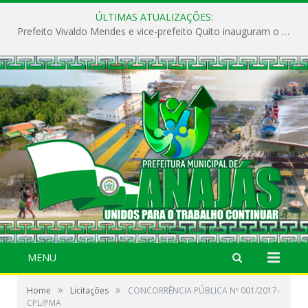
ÚLTIMAS ATUALIZAÇÕES:
Prefeito Vivaldo Mendes e vice-prefeito Quito inauguram o CAPS e fortalecem a saúde pública em Anajás.
MENU
»
»
Home
Licitações
CONCORRÊNCIA PÚBLICA Nº 001/2017-
CPL/PMA