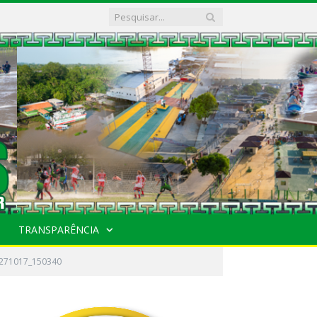
TRANSPARÊNCIA
_271017_150340