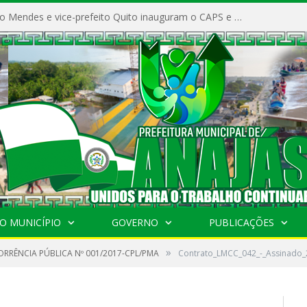
Prefeito Vivaldo Mendes e vice-prefeito Quito inauguram o CAPS e fortalecem a saúde pública em Anajás.
O MUNICÍPIO
GOVERNO
PUBLICAÇÕES
»
RRÊNCIA PÚBLICA Nº 001/2017-CPL/PMA
Contrato_LMCC_042_-_Assinado