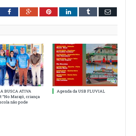
tter
Facebook
Google+
Pinterest
LinkedIn
Tumblr
Email
 DA BUSCA ATIVA
Agenda da USB FLUVIAL
“No Marajó, criança
escola não pode