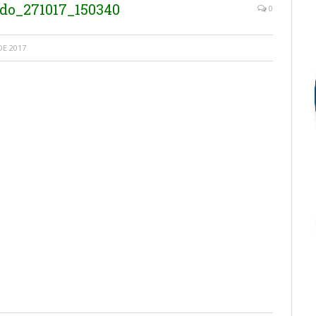
do_271017_150340
0
E 2017