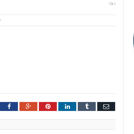
0
7
tter
Facebook
Google+
Pinterest
LinkedIn
Tumblr
Email