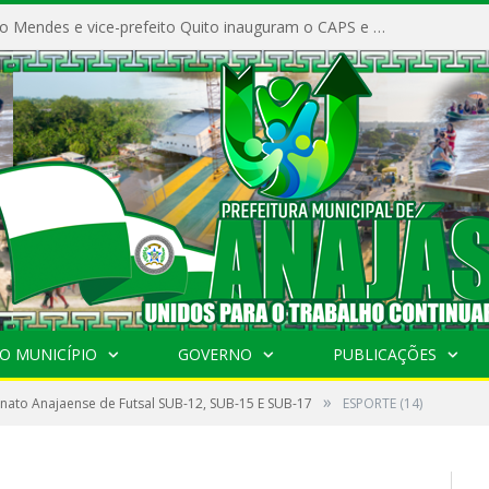
Prefeito Vivaldo Mendes e vice-prefeito Quito inauguram o CAPS e fortalecem a saúde pública em Anajás.
O MUNICÍPIO
GOVERNO
PUBLICAÇÕES
»
ato Anajaense de Futsal SUB-12, SUB-15 E SUB-17
ESPORTE (14)