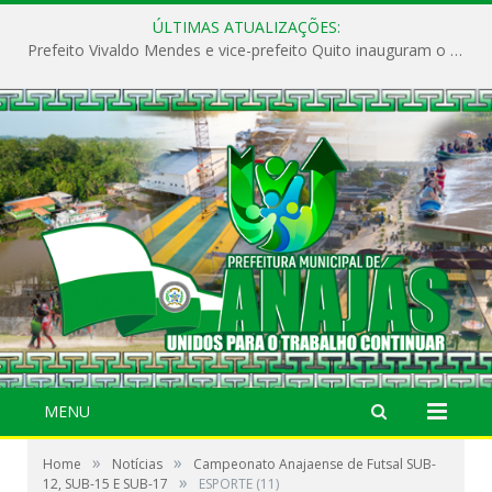
ÚLTIMAS ATUALIZAÇÕES:
Prefeito Vivaldo Mendes e vice-prefeito Quito inauguram o CAPS e fortalecem a saúde pública em Anajás.
MENU
»
»
Home
Notícias
Campeonato Anajaense de Futsal SUB-
»
12, SUB-15 E SUB-17
ESPORTE (11)