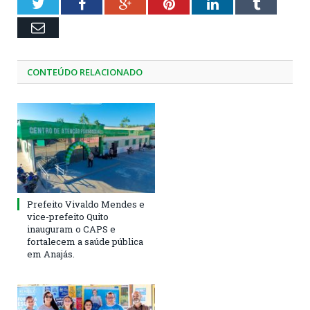
Twitter
Facebook
Google+
Pinterest
LinkedIn
Tumblr
Email
CONTEÚDO RELACIONADO
Prefeito Vivaldo Mendes e
vice-prefeito Quito
inauguram o CAPS e
fortalecem a saúde pública
em Anajás.