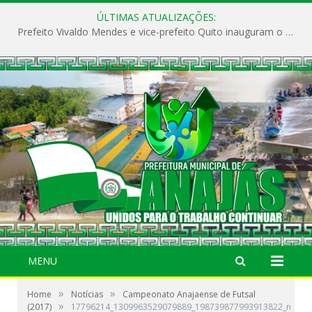
ÚLTIMAS ATUALIZAÇÕES:
Prefeito Vivaldo Mendes e vice-prefeito Quito inauguram o CAPS e fortalecem a saúde pública em Anajás.
MENU
»
»
Home
Notícias
Campeonato Anajaense de Futsal
»
(2017)
17796214_1309963529079889_198739877993913822_n