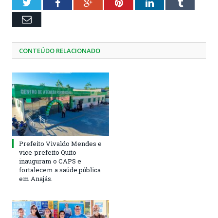
Twitter
Facebook
Google+
Pinterest
LinkedIn
Tumblr
Email
CONTEÚDO RELACIONADO
Prefeito Vivaldo Mendes e
vice-prefeito Quito
inauguram o CAPS e
fortalecem a saúde pública
em Anajás.