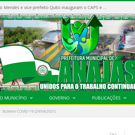
Prefeito Vivaldo Mendes e vice-prefeito Quito inauguram o CAPS e fortalecem a saúde pública em Anajás.
O MUNICÍPIO
GOVERNO
PUBLICAÇÕES
Boletim COVID-19 (29/04/2021)
0