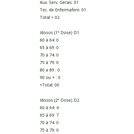
Aux. Serv. Gerais: 01
Tec. de Enfermafem: 01
Total = 02
Idosos (1ª Dose) D1
60 à 64: 0
65 à 69: 0
70 à 74: 0
75 à 79: 0
80 a 89 : 0
90 ou + : 0
=Total: 00
Idosos (2ª Dose) D2
60 à 64: 4
65 à 69: 7
70 à 74: 0
75 à 79: 0