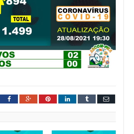
tter
Facebook
Google+
Pinterest
LinkedIn
Tumblr
Email