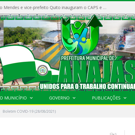
Prefeito Vivaldo Mendes e vice-prefeito Quito inauguram o CAPS e fortalecem a saúde pública em Anajás.
O MUNICÍPIO
GOVERNO
PUBLICAÇÕES
Boletim COVID-19 (28/08/2021)
0