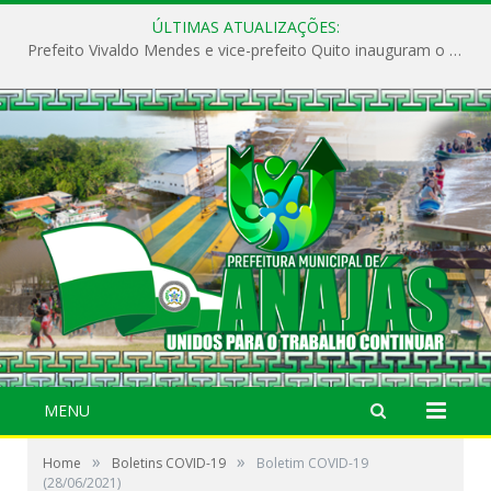
ÚLTIMAS ATUALIZAÇÕES:
Prefeito Vivaldo Mendes e vice-prefeito Quito inauguram o CAPS e fortalecem a saúde pública em Anajás.
MENU
»
»
Home
Boletins COVID-19
Boletim COVID-19
(28/06/2021)