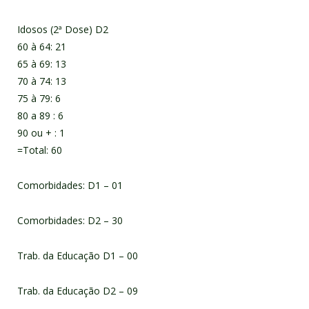
Idosos (2ª Dose) D2
60 à 64: 21
65 à 69: 13
70 à 74: 13
75 à 79: 6
80 a 89 : 6
90 ou + : 1
=Total: 60
Comorbidades: D1 – 01
Comorbidades: D2 – 30
Trab. da Educação D1 – 00
Trab. da Educação D2 – 09