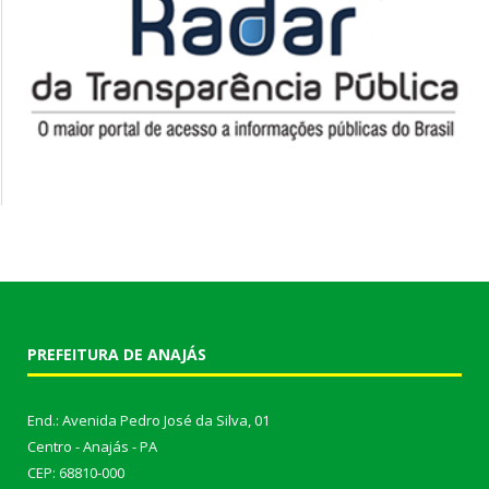
PREFEITURA DE ANAJÁS
End.: Avenida Pedro José da Silva, 01
Centro - Anajás - PA
CEP: 68810-000