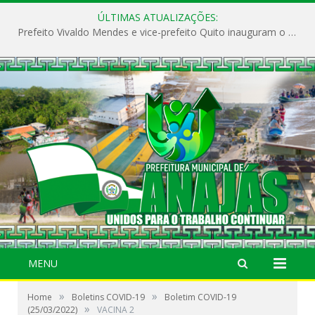
ÚLTIMAS ATUALIZAÇÕES:
Prefeito Vivaldo Mendes e vice-prefeito Quito inauguram o CAPS e fortalecem a saúde pública em Anajás.
MENU
»
»
Home
Boletins COVID-19
Boletim COVID-19
»
(25/03/2022)
VACINA 2