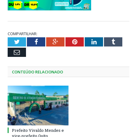
COMPARTILHAR:
Twitter
Facebook
Google+
Pinterest
LinkedIn
Tumblr
Email
CONTEÚDO RELACIONADO
Prefeito Vivaldo Mendes e
vice-prefeito Quito