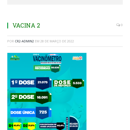
VACINA 2
0
POR
CR2-ADMIN2
EM
28 DE MARÇO DE 2022