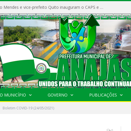
Prefeito Vivaldo Mendes e vice-prefeito Quito inauguram o CAPS e fortalecem a saúde pública em Anajás.
O MUNICÍPIO
GOVERNO
PUBLICAÇÕES
Boletim COVID-19 (24/05/2021)
0