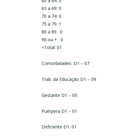
60 a 64: 0
65 a 69: 0
70 a 74: 0
75 a 79: 1
80 a 89 : 0
90 ou + : 0
=Total: 01
Comorbidades: D1 – 07
Trab. da Educação D1 – 09
Gestante D1 – 00
Puérpera D1 – 01
Deficiente D1: 01