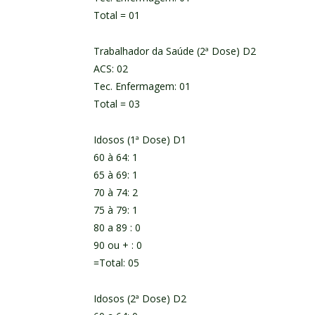
Total = 01
Trabalhador da Saúde (2ª Dose) D2
ACS: 02
Tec. Enfermagem: 01
Total = 03
Idosos (1ª Dose) D1
60 à 64: 1
65 à 69: 1
70 à 74: 2
75 à 79: 1
80 a 89 : 0
90 ou + : 0
=Total: 05
Idosos (2ª Dose) D2