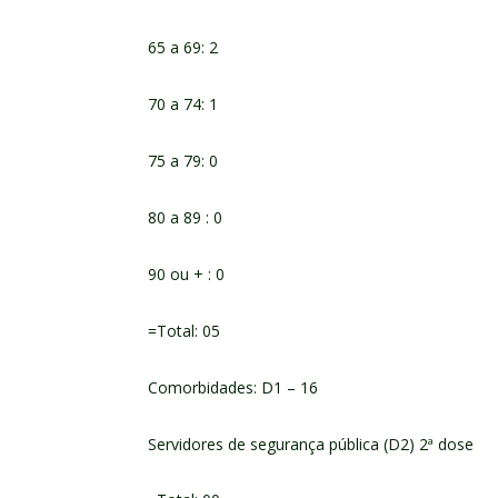
65 a 69: 2
70 a 74: 1
75 a 79: 0
80 a 89 : 0
90 ou + : 0
=Total: 05
Comorbidades: D1 – 16
Servidores de segurança pública (D2) 2ª dose