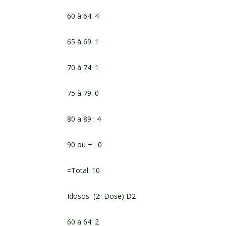
60 à 64: 4
65 à 69: 1
70 à 74: 1
75 à 79: 0
80 a 89 : 4
90 ou + : 0
=Total: 10
Idosos (2ª Dose) D2
60 a 64: 2