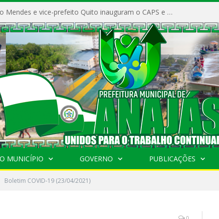
Prefeito Vivaldo Mendes e vice-prefeito Quito inauguram o CAPS e fortalecem a saúde pública em Anajás.
O MUNICÍPIO
GOVERNO
PUBLICAÇÕES
Boletim COVID-19 (23/04/2021)
0