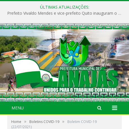
ÚLTIMAS ATUALIZAÇÕES:
Prefeito Vivaldo Mendes e vice-prefeito Quito inauguram o CAPS e fortalecem a saúde pública em Anajás.
MENU
»
»
Home
Boletins COVID-19
Boletim COVID-19
(22/07/2021)