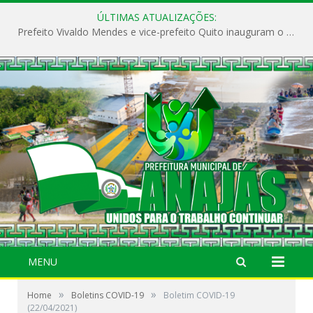
ÚLTIMAS ATUALIZAÇÕES:
Prefeito Vivaldo Mendes e vice-prefeito Quito inauguram o CAPS e fortalecem a saúde pública em Anajás.
MENU
»
»
Home
Boletins COVID-19
Boletim COVID-19
(22/04/2021)