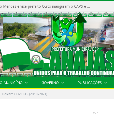
Prefeito Vivaldo Mendes e vice-prefeito Quito inauguram o CAPS e fortalecem a saúde pública em Anajás.
O MUNICÍPIO
GOVERNO
PUBLICAÇÕES
Boletim COVID-19 (20/03/2021)
0