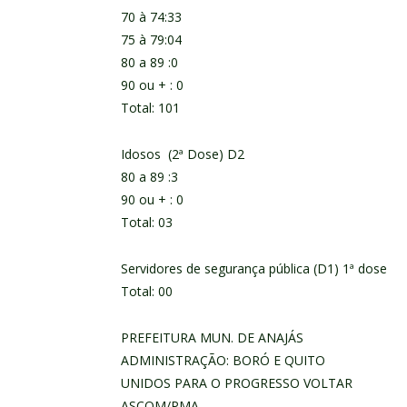
70 à 74:33
75 à 79:04
80 a 89 :0
90 ou + : 0
Total: 101
Idosos (2ª Dose) D2
80 a 89 :3
90 ou + : 0
Total: 03
Servidores de segurança pública (D1) 1ª dose
Total: 00
PREFEITURA MUN. DE ANAJÁS
ADMINISTRAÇÃO: BORÓ E QUITO
UNIDOS PARA O PROGRESSO VOLTAR
ASCOM/PMA