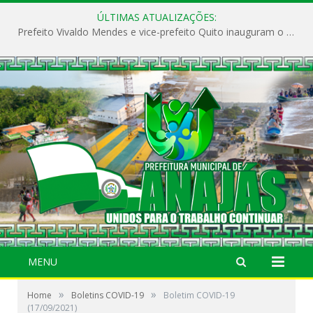
ÚLTIMAS ATUALIZAÇÕES:
Prefeito Vivaldo Mendes e vice-prefeito Quito inauguram o CAPS e fortalecem a saúde pública em Anajás.
MENU
»
»
Home
Boletins COVID-19
Boletim COVID-19
(17/09/2021)