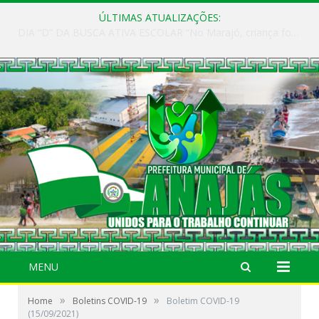
ÚLTIMAS ATUALIZAÇÕES:
DIA “D” DA BUSCA ATIVA ESCOLAR “No Marajó, criança fora da escola não pode
MENU
»
»
Home
Boletins COVID-19
Boletim COVID-19
(15/09/2021)