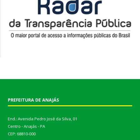
PREFEITURA DE ANAJÁS
End.: Avenida Pedro José da Silva, 01
Centro - Anajás - PA
CEP: 68810-000