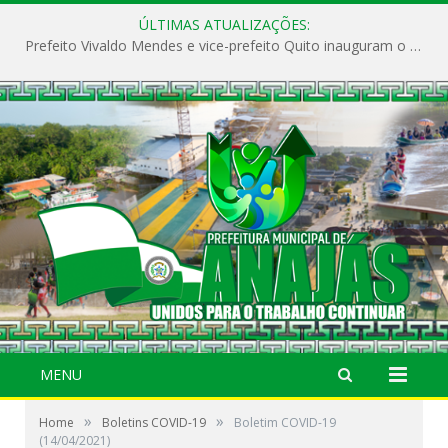
ÚLTIMAS ATUALIZAÇÕES:
Prefeito Vivaldo Mendes e vice-prefeito Quito inauguram o CAPS e fortalecem a saúde pública em Anajás.
MENU
»
»
Home
Boletins COVID-19
Boletim COVID-19
(14/04/2021)