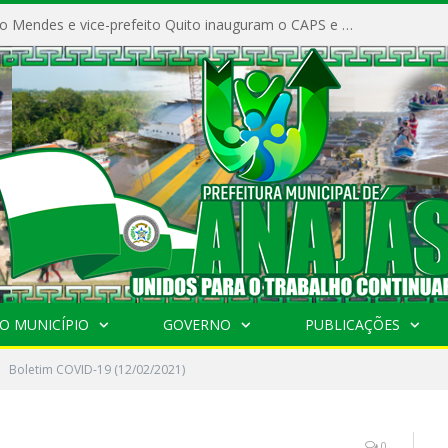
Prefeito Vivaldo Mendes e vice-prefeito Quito inauguram o CAPS e fortalecem a saúde pública em Anajás.
O MUNICÍPIO
GOVERNO
PUBLICAÇÕES
Boletim COVID-19 (12/02/2021)
0