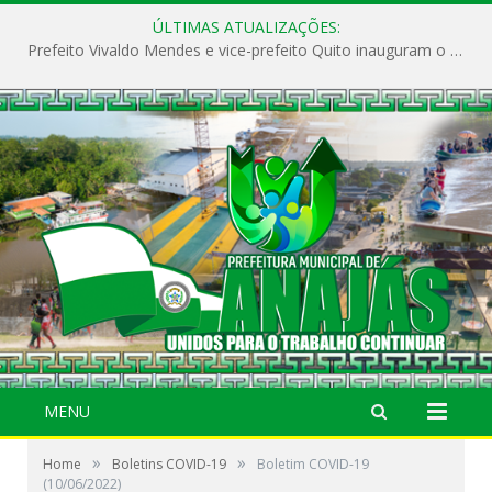
ÚLTIMAS ATUALIZAÇÕES:
Prefeito Vivaldo Mendes e vice-prefeito Quito inauguram o CAPS e fortalecem a saúde pública em Anajás.
MENU
»
»
Home
Boletins COVID-19
Boletim COVID-19
(10/06/2022)