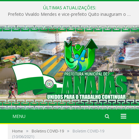
ÚLTIMAS ATUALIZAÇÕES:
Prefeito Vivaldo Mendes e vice-prefeito Quito inauguram o CAPS e fortalecem a saúde pública em Anajás.
MENU
»
»
Home
Boletins COVID-19
Boletim COVID-19
(10/06/2021)