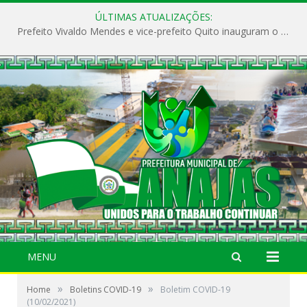
ÚLTIMAS ATUALIZAÇÕES:
Prefeito Vivaldo Mendes e vice-prefeito Quito inauguram o CAPS e fortalecem a saúde pública em Anajás.
MENU
»
»
Home
Boletins COVID-19
Boletim COVID-19
(10/02/2021)