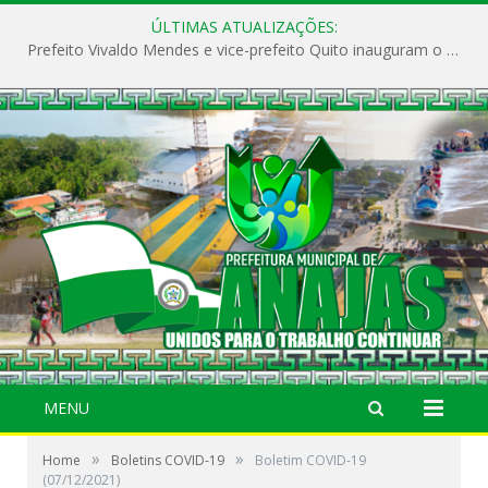
ÚLTIMAS ATUALIZAÇÕES:
Prefeito Vivaldo Mendes e vice-prefeito Quito inauguram o CAPS e fortalecem a saúde pública em Anajás.
MENU
»
»
Home
Boletins COVID-19
Boletim COVID-19
(07/12/2021)