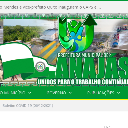
Prefeito Vivaldo Mendes e vice-prefeito Quito inauguram o CAPS e fortalecem a saúde pública em Anajás.
O MUNICÍPIO
GOVERNO
PUBLICAÇÕES
Boletim COVID-19 (06/12/2021)
0