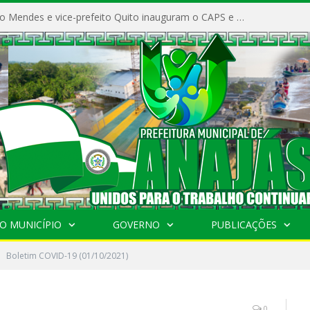
Prefeito Vivaldo Mendes e vice-prefeito Quito inauguram o CAPS e fortalecem a saúde pública em Anajás.
O MUNICÍPIO
GOVERNO
PUBLICAÇÕES
Boletim COVID-19 (01/10/2021)
0