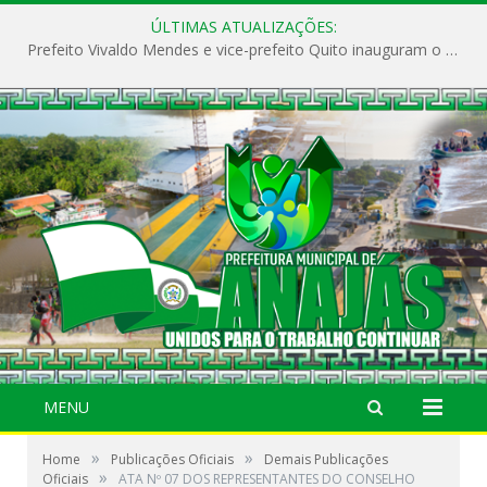
ÚLTIMAS ATUALIZAÇÕES:
Prefeito Vivaldo Mendes e vice-prefeito Quito inauguram o CAPS e fortalecem a saúde pública em Anajás.
MENU
»
»
Home
Publicações Oficiais
Demais Publicações
»
Oficiais
ATA Nº 07 DOS REPRESENTANTES DO CONSELHO