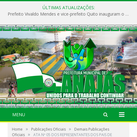
ÚLTIMAS ATUALIZAÇÕES:
Prefeito Vivaldo Mendes e vice-prefeito Quito inauguram o CAPS e fortalecem a saúde pública em Anajás.
MENU
»
»
Home
Publicações Oficiais
Demais Publicações
»
Oficiais
ATA Nº 05 DOS REPRESENTANTES DOS PAIS DE