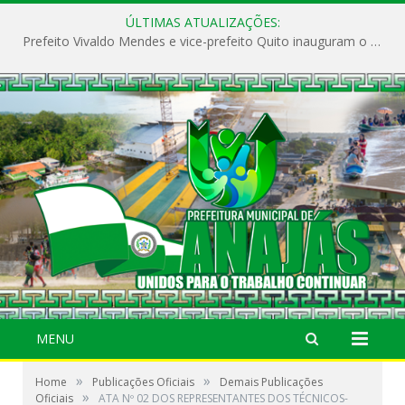
ÚLTIMAS ATUALIZAÇÕES:
Prefeito Vivaldo Mendes e vice-prefeito Quito inauguram o CAPS e fortalecem a saúde pública em Anajás.
MENU
»
»
Home
Publicações Oficiais
Demais Publicações
»
Oficiais
ATA Nº 02 DOS REPRESENTANTES DOS TÉCNICOS-