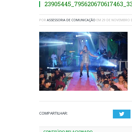
23905445_795620670617463_3
POR
ASSESSORIA DE COMUNICAÇÃO
EM
29 DE NOVEMBRO D
COMPARTILHAR:
Twi
CONTEÚDO RELACIONADO