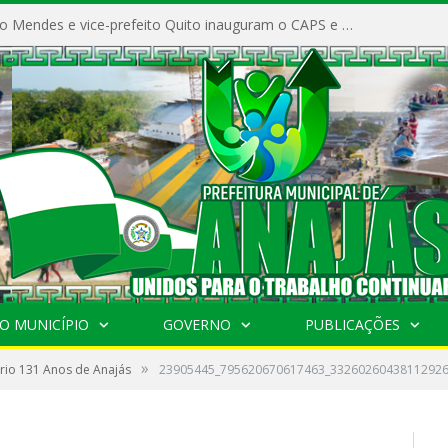
Prefeito Vivaldo Mendes e vice-prefeito Quito inauguram o CAPS e fortalecem a saúde pública em Anajás.
O MUNICÍPIO
GOVERNO
PUBLICAÇÕES
»
rio 131 Anos de Anajás
23905445_795620670617463_33260260438112926