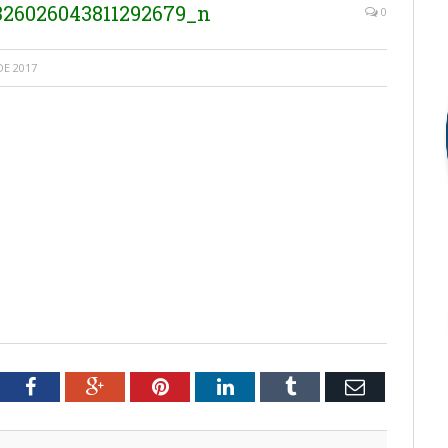
326026043811292679_n
0
E 2017
tter
Facebook
Google+
Pinterest
LinkedIn
Tumblr
Email