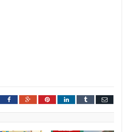
tter
Facebook
Google+
Pinterest
LinkedIn
Tumblr
Email