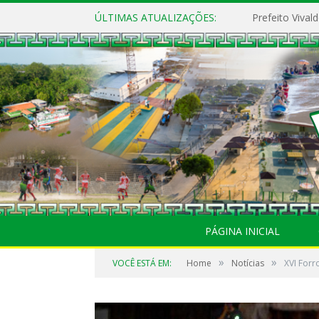
ÚLTIMAS ATUALIZAÇÕES:
PÁGINA INICIAL
»
»
VOCÊ ESTÁ EM:
Home
Notícias
XVI For