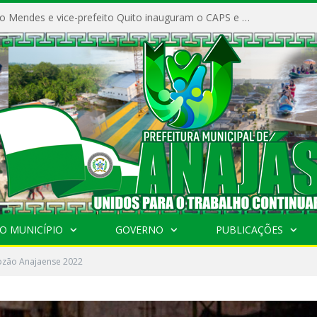
Prefeito Vivaldo Mendes e vice-prefeito Quito inauguram o CAPS e fortalecem a saúde pública em Anajás.
O MUNICÍPIO
GOVERNO
PUBLICAÇÕES
rozão Anajaense 2022