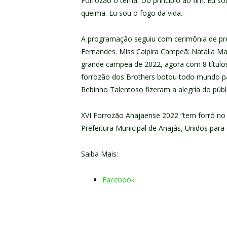
Forrozão o tema: Do princípio ao fim. Eu so
queima. Eu sou o fogo da vida.
A programação seguiu com cerimônia de pr
Fernandes. Miss Caipira Campeã: Natália Mar
grande campeã de 2022, agora com 8 títulos
forrozão dos Brothers botou todo mundo pa
Rebinho Talentoso fizeram a alegria do públi
XVI Forrozão Anajaense 2022 “tem forró n
Prefeitura Municipal de Anajás, Unidos para 
Saiba Mais:
Facebook