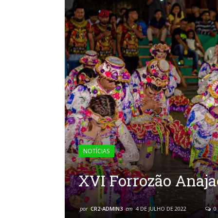
NOTÍCIAS
XVI Forrozão Anaja
por
CR2-ADMIN3
em
4 DE JULHO DE 2022
0