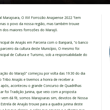
ral Marajoara, O XVI Forrozão Anajaense 2022 “tem
penas o povo da nossa região, mas também trouxe
um dos maiores forrozões do Marajó.
unicipal de Anajás em Parceria com o Banpará, “o banco
parceiro da cultura deste Município, O mesmo foi
icipal de Cultura e Turismo, sob a responsabilidade do
ração do Marajó” começou por volta das 19:30 do dia
o Tribo Anajás e tivemos a honra de receber a
o após, aconteceu o grande Concurso de Quadrilhas
tar foi Tradição Junina, que veio com a proposta
e vem dá fé, somos Marajoaras sim, devotos de Nossa
Estrela de Anajás trouxe para a quadra junina deste