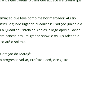
u a luz que clareia, o calor que aquece e a chama que
emiação que teve como melhor marcador: Aluízio
tins Segundo lugar de quadrilhas: Tradição Junina e a
 a Quadrilha Estrela de Anajás. e logo após a Banda
ra dançar, em um grande show. e os Djs Arleson e
co até o sol raia.
o Coração do Marajó”
o progresso voltar, Prefeito Boró, vice Quito