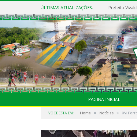
ÚLTIMAS ATUALIZAÇÕES:
PÁGINA INICIAL
»
»
VOCÊ ESTÁ EM:
Home
Notícias
XVI Forr