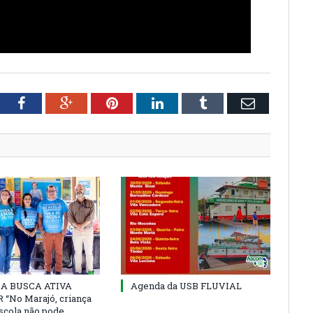
tter
Facebook
Google+
Pinterest
LinkedIn
Tumblr
Email
 DA BUSCA ATIVA
Agenda da USB FLUVIAL
“No Marajó, criança
escola não pode