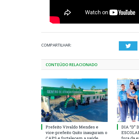
COMPARTILHAR:
Twi
CONTEÚDO RELACIONADO
Prefeito Vivaldo Mendes e
DIA “D”
vice-prefeito Quito inauguram o
ESCOLAR 
CAPS e fortalecem a saúde
fora da 