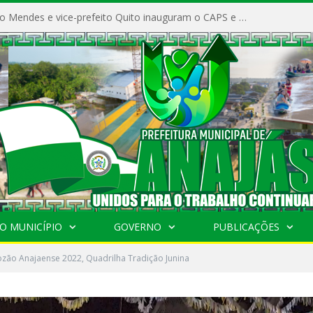
Prefeito Vivaldo Mendes e vice-prefeito Quito inauguram o CAPS e fortalecem a saúde pública em Anajás.
O MUNICÍPIO
GOVERNO
PUBLICAÇÕES
ozão Anajaense 2022, Quadrilha Tradição Junina