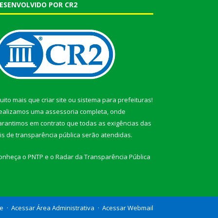
ESENVOLVIDO POR CR2
uito mais que
criar site
ou
sistema para prefeituras
!
ealizamos uma
assessoria
completa, onde
arantimos em contrato que todas as exigências das
eis de transparência pública
serão atendidas.
onheça o
PNTP
e o
Radar da Transparência Pública
te
Acessar Área Administrativa
Acessar Webmail