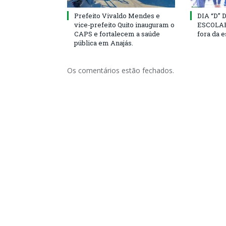
Prefeito Vivaldo Mendes e
DIA “D”
vice-prefeito Quito inauguram o
ESCOLAR 
CAPS e fortalecem a saúde
fora da 
pública em Anajás.
Os comentários estão fechados.