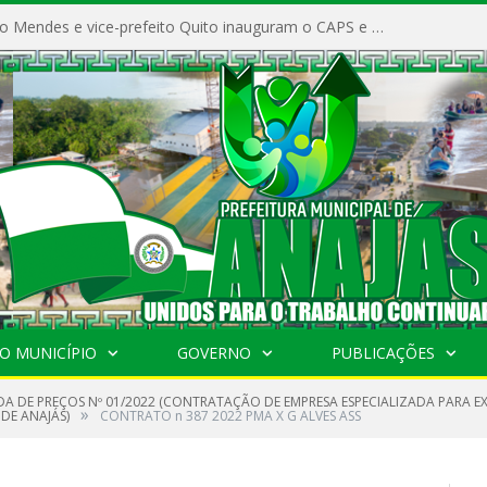
Prefeito Vivaldo Mendes e vice-prefeito Quito inauguram o CAPS e fortalecem a saúde pública em Anajás.
O MUNICÍPIO
GOVERNO
PUBLICAÇÕES
A DE PREÇOS Nº 01/2022 (CONTRATAÇÃO DE EMPRESA ESPECIALIZADA PARA
»
DE ANAJÁS)
CONTRATO n 387 2022 PMA X G ALVES ASS