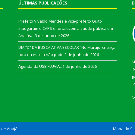
ÚLTIMAS PUBLICAÇÕES
D
Prefeito Vivaldo Mendes e vice-prefeito Quito
inauguram o CAPS e fortalecem a saúde pública em
Anajás.
13 de junho de 2026
DIA “D” DA BUSCA ATIVA ESCOLAR “No Marajó, criança
fora da escola não pode
2 de junho de 2026
M
Agenda da USB FLUVIAL
1 de junho de 2026
R
g
l
C
l de Anajás.
Mapa do Si