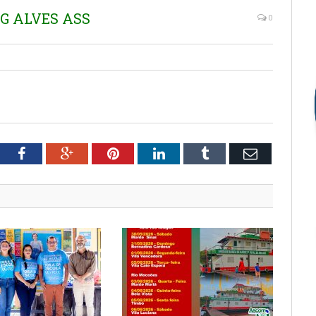
 G ALVES ASS
0
tter
Facebook
Google+
Pinterest
LinkedIn
Tumblr
Email