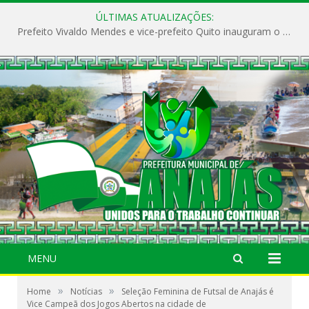
ÚLTIMAS ATUALIZAÇÕES:
Prefeito Vivaldo Mendes e vice-prefeito Quito inauguram o CAPS e fortalecem a saúde pública em Anajás.
MENU
»
»
Home
Notícias
Seleção Feminina de Futsal de Anajás é
Vice Campeã dos Jogos Abertos na cidade de