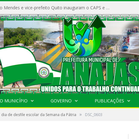
Prefeito Vivaldo Mendes e vice-prefeito Quito inauguram o CAPS e fortalecem a saúde pública em Anajás.
O MUNICÍPIO
GOVERNO
PUBLICAÇÕES
»
dia de desfile escolar da Semana da Pátria
DSC_0603