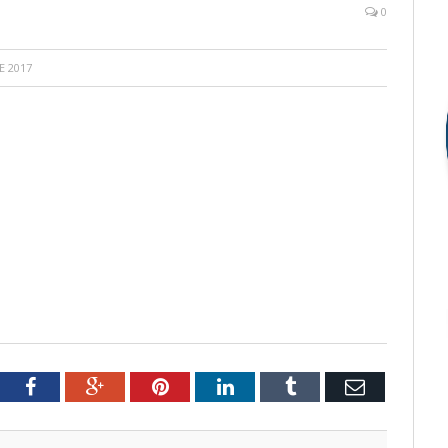
0
E 2017
tter
Facebook
Google+
Pinterest
LinkedIn
Tumblr
Email