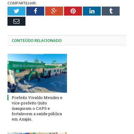
COMPARTILHAR:
Twitter
Facebook
Google+
Pinterest
LinkedIn
Tumblr
Email
CONTEÚDO RELACIONADO
Prefeito Vivaldo Mendes e
vice-prefeito Quito
inauguram o CAPS e
fortalecem a saúde pública
em Anajás.