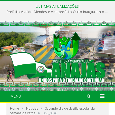
ÚLTIMAS ATUALIZAÇÕES:
Prefeito Vivaldo Mendes e vice-prefeito Quito inauguram o CAPS e fortalecem a saúde pública em Anajás.
MENU
»
»
Home
Notícias
Segundo dia de desfile escolar da
»
Semana da Pátria
DSC_0546