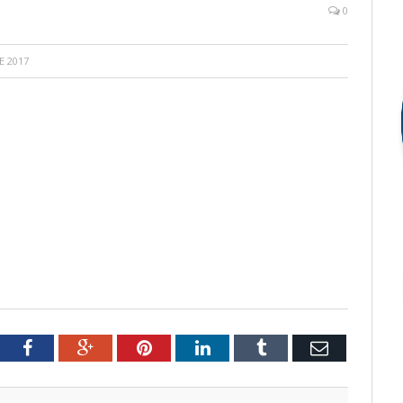
0
E 2017
tter
Facebook
Google+
Pinterest
LinkedIn
Tumblr
Email