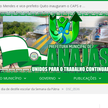
Prefeito Vivaldo Mendes e vice-prefeito Quito inauguram o CAPS e fortalecem a saúde pública em Anajás.
O MUNICÍPIO
GOVERNO
PUBLICAÇÕES
»
dia de desfile escolar da Semana da Pátria
DSC_0536