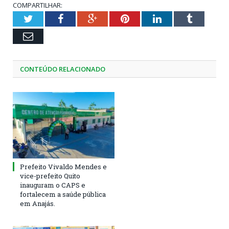
COMPARTILHAR:
Twitter
Facebook
Google+
Pinterest
LinkedIn
Tumblr
Email
CONTEÚDO RELACIONADO
Prefeito Vivaldo Mendes e
vice-prefeito Quito
inauguram o CAPS e
fortalecem a saúde pública
em Anajás.