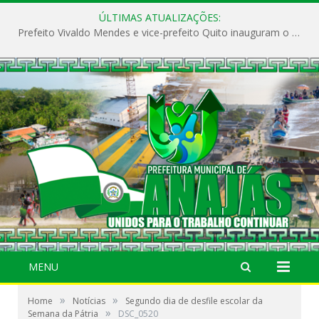
ÚLTIMAS ATUALIZAÇÕES:
Prefeito Vivaldo Mendes e vice-prefeito Quito inauguram o CAPS e fortalecem a saúde pública em Anajás.
MENU
»
»
Home
Notícias
Segundo dia de desfile escolar da
»
Semana da Pátria
DSC_0520