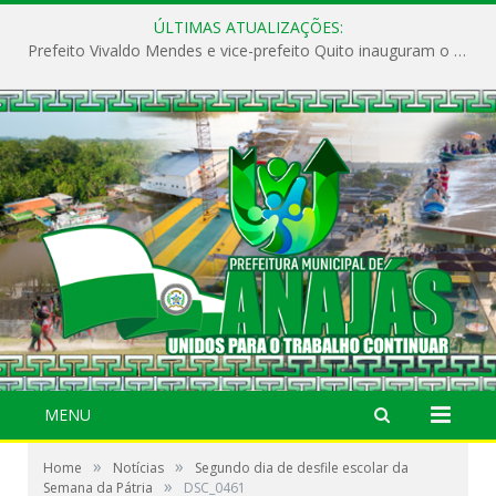
ÚLTIMAS ATUALIZAÇÕES:
Prefeito Vivaldo Mendes e vice-prefeito Quito inauguram o CAPS e fortalecem a saúde pública em Anajás.
MENU
»
»
Home
Notícias
Segundo dia de desfile escolar da
»
Semana da Pátria
DSC_0461