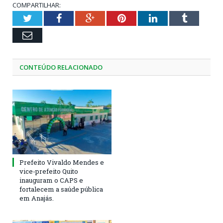
COMPARTILHAR:
Twitter
Facebook
Google+
Pinterest
LinkedIn
Tumblr
Email
CONTEÚDO RELACIONADO
Prefeito Vivaldo Mendes e
vice-prefeito Quito
inauguram o CAPS e
fortalecem a saúde pública
em Anajás.