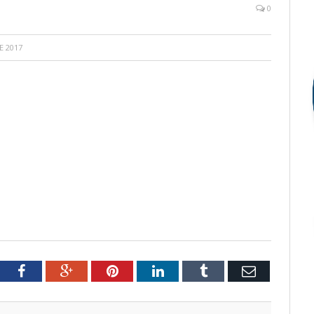
0
E 2017
tter
Facebook
Google+
Pinterest
LinkedIn
Tumblr
Email