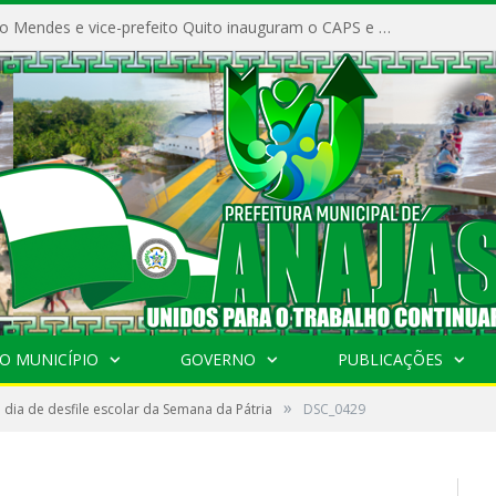
Prefeito Vivaldo Mendes e vice-prefeito Quito inauguram o CAPS e fortalecem a saúde pública em Anajás.
O MUNICÍPIO
GOVERNO
PUBLICAÇÕES
»
dia de desfile escolar da Semana da Pátria
DSC_0429