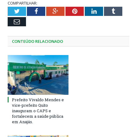
COMPARTILHAR:
Twitter
Facebook
Google+
Pinterest
LinkedIn
Tumblr
Email
CONTEÚDO RELACIONADO
Prefeito Vivaldo Mendes e
vice-prefeito Quito
inauguram o CAPS e
fortalecem a saúde pública
em Anajás.