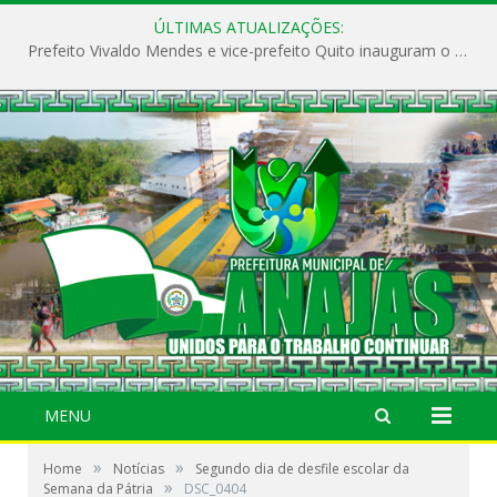
ÚLTIMAS ATUALIZAÇÕES:
Prefeito Vivaldo Mendes e vice-prefeito Quito inauguram o CAPS e fortalecem a saúde pública em Anajás.
MENU
»
»
Home
Notícias
Segundo dia de desfile escolar da
»
Semana da Pátria
DSC_0404