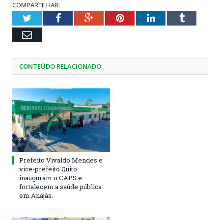
COMPARTILHAR:
Twitter
Facebook
Google+
Pinterest
LinkedIn
Tumblr
Email
CONTEÚDO RELACIONADO
Prefeito Vivaldo Mendes e
vice-prefeito Quito
inauguram o CAPS e
fortalecem a saúde pública
em Anajás.