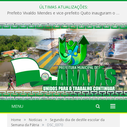
ÚLTIMAS ATUALIZAÇÕES:
Prefeito Vivaldo Mendes e vice-prefeito Quito inauguram o CAPS e fortalecem a saúde pública em Anajás.
MENU
»
»
Home
Notícias
Segundo dia de desfile escolar da
»
Semana da Pátria
DSC_0370