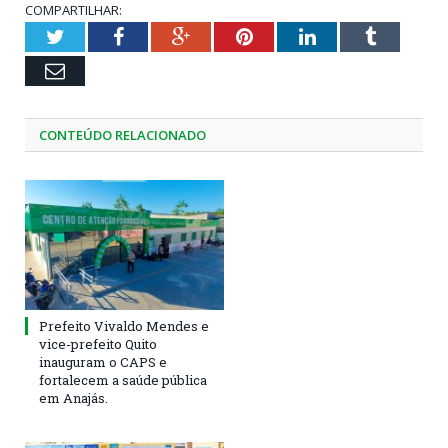
COMPARTILHAR:
Twitter
Facebook
Google+
Pinterest
LinkedIn
Tumblr
Email
CONTEÚDO RELACIONADO
Prefeito Vivaldo Mendes e
vice-prefeito Quito
inauguram o CAPS e
fortalecem a saúde pública
em Anajás.