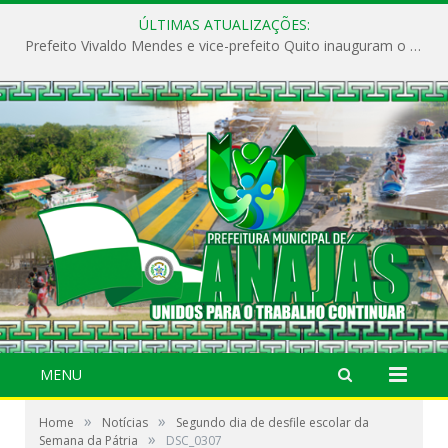
ÚLTIMAS ATUALIZAÇÕES:
Prefeito Vivaldo Mendes e vice-prefeito Quito inauguram o CAPS e fortalecem a saúde pública em Anajás.
MENU
»
»
Home
Notícias
Segundo dia de desfile escolar da
»
Semana da Pátria
DSC_0307