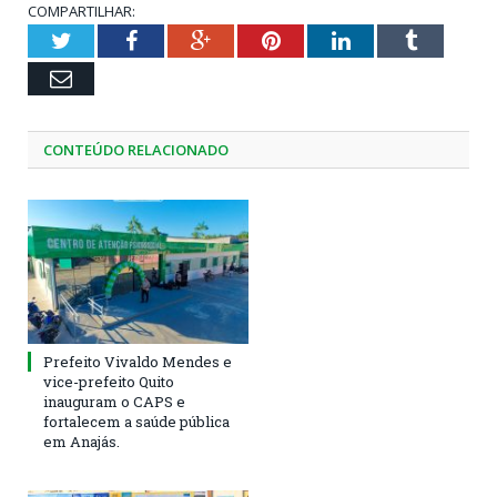
COMPARTILHAR:
Twitter
Facebook
Google+
Pinterest
LinkedIn
Tumblr
Email
CONTEÚDO RELACIONADO
Prefeito Vivaldo Mendes e
vice-prefeito Quito
inauguram o CAPS e
fortalecem a saúde pública
em Anajás.