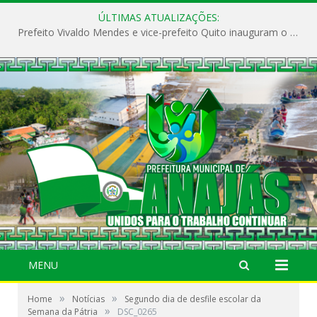
ÚLTIMAS ATUALIZAÇÕES:
Prefeito Vivaldo Mendes e vice-prefeito Quito inauguram o CAPS e fortalecem a saúde pública em Anajás.
MENU
»
»
Home
Notícias
Segundo dia de desfile escolar da
»
Semana da Pátria
DSC_0265